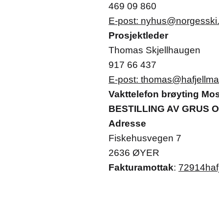
469 09 860
E-post: nyhus@norgesski
Prosjektleder
Thomas Skjellhaugen
917 66 437
E-post: thomas@hafjellma
Vakttelefon brøyting Mos
BESTILLING AV GRUS 
Adresse
Fiskehusvegen 7
2636 ØYER
Fakturamottak
:
72914hafj