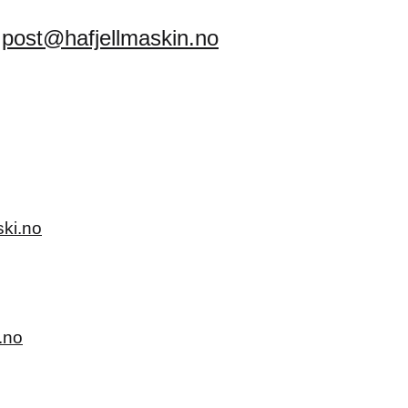
post@hafjellmaskin.no
ki.no
.no