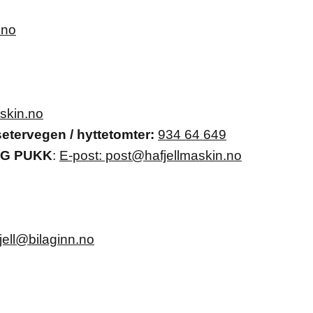
.no
skin.no
etervegen / hyttetomter:
934 64 649
OG PUKK
:
E-post: post@hafjellmaskin.no
ell@bilaginn.no